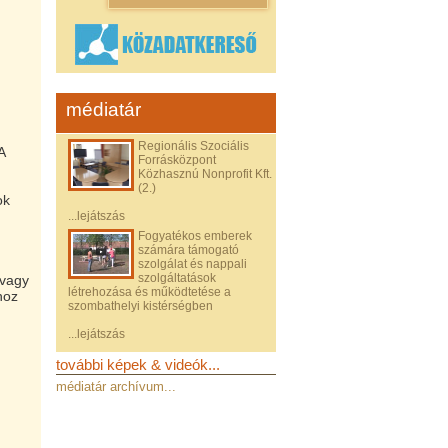
médiatár
Regionális Szociális
A
Forrásközpont
Közhasznú Nonprofit Kft.
(2.)
ok
...lejátszás
Fogyatékos emberek
számára támogató
szolgálat és nappali
szolgáltatások
/vagy
létrehozása és működtetése a
hoz
szombathelyi kistérségben
...lejátszás
további képek & videók...
médiatár archívum...