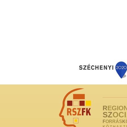
R
EGIO
SZ
OCI
F
ORRÁS
K
KÖZHASZ