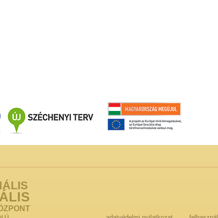
NÁLIS
ÁLIS
ÖZPONT
adatvédelmi nyilatkozat
felhasznál
NÚ