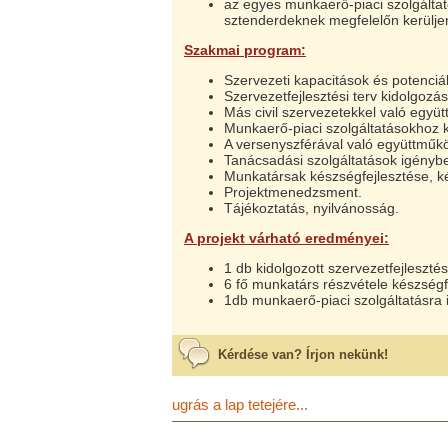
az egyes munkaerő-piaci szolgáltat
sztenderdeknek megfelelőn kerüljen
Szakmai program:
Szervezeti kapacitások és potenciá
Szervezetfejlesztési terv kidolgoz
Más civil szervezetekkel való együ
Munkaerő-piaci szolgáltatásokhoz 
A versenyszférával való együttműk
Tanácsadási szolgáltatások igénybe
Munkatársak készségfejlesztése, k
Projektmenedzsment.
Tájékoztatás, nyilvánosság.
A projekt várható eredményei:
1 db kidolgozott szervezetfejlesztési
6 fő munkatárs részvétele készségf
1db munkaerő-piaci szolgáltatásra 
Kérdése van? Írjon nekünk!
ugrás a lap tetejére...