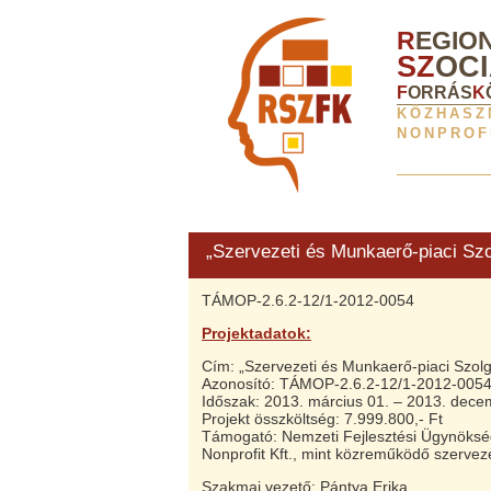
R
EGIO
SZ
OCI
F
ORRÁS
K
KÖZHASZ
NONPROFI
„Szervezeti és Munkaerő-piaci Szol
TÁMOP-2.6.2-12/1-2012-0054
Projektadatok:
Cím: „Szervezeti és Munkaerő-piaci Szolgá
Azonosító: TÁMOP-2.6.2-12/1-2012-005
Időszak: 2013. március 01. – 2013. dece
Projekt összköltség: 7.999.800,- Ft
Támogató: Nemzeti Fejlesztési Ügynökség
Nonprofit Kft., mint közreműködő szervez
Szakmai vezető: Pántya Erika