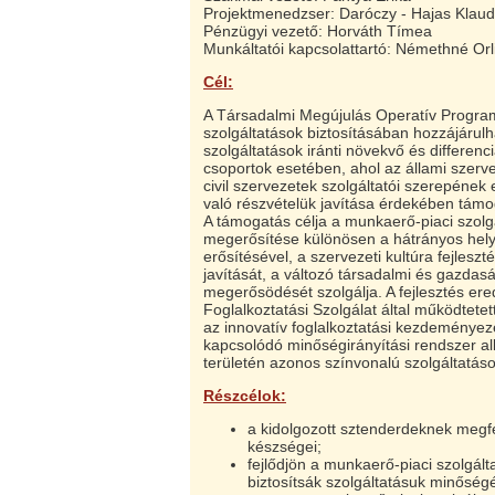
Projektmenedzser: Daróczy - Hajas Klaud
Pénzügyi vezető: Horváth Tímea
Munkáltatói kapcsolattartó: Némethné Orli
Cél:
A Társadalmi Megújulás Operatív Program s
szolgáltatások biztosításában hozzájárul
szolgáltatások iránti növekvő és differen
csoportok esetében, ahol az állami szerve
civil szervezetek szolgáltatói szerepének
való részvételük javítása érdekében támog
A támogatás célja a munkaerő-piaci szolgál
megerősítése különösen a hátrányos hely
erősítésével, a szervezeti kultúra fejlesz
javítását, a változó társadalmi és gazda
megerősödését szolgálja. A fejlesztés e
Foglalkoztatási Szolgálat által működtet
az innovatív foglalkoztatási kezdeményez
kapcsolódó minőségirányítási rendszer al
területén azonos színvonalú szolgáltatás
Részcélok:
a kidolgozott sztenderdeknek megf
készségei;
fejlődjön a munkaerő-piaci szolgálta
biztosítsák szolgáltatásuk minőségé