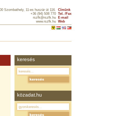
00 Szombathely, 11-es huszár út 116.
Címünk
+36 (94) 508 770
Tel. /Fax
rszfk@rszfk.hu
E-mail
www.rszfk.hu
Web
keresés
közadat.hu