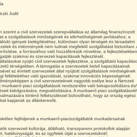
ia
czki Judit
zerint a civil szervezetek szerepvállalása az államilag finanszírozott
hat a szolgáltatások minőségének és elérhetőségének javításához, a
ciálódó igények kielégítéséhez, különösen olyan térségek és társadalmi
zetek és intézményeik nem tudnak megfelelő szolgáltatást biztosítani. 
 erősítése, a forrásokhoz való hozzáférésük növelése, a fejlesztésekben
atják szakmai és szervezeti kapacitásaik fejlesztését.
tatásokat nyújtó civil szervezetek fejlesztése, a szolgáltatói kapacitás
zetű térségekben. A támogatás a szervezetek belső kapacitásainak
tésével az érintett szervezetek által nyújtott szolgáltatások minőségének
sági feltételekhez való igazodását, szakmai innovációs képességének
redményeképpen a civil szervezeteknek nagyobb esélye lesz a Nemzeti
ett munkaerő-piaci szolgáltatások rendszerébe való bekapcsolódásra és
ések kidolgozására, megvalósítására. A munkaerő piaci szolgáltatások
kalmazására történő felkészüléssel biztosítható, hogy az ország egész
okat kapjanak az álláskeresők.
elelően fejlődjenek a munkaerő-piaciszolgáltatók munkatársainak
tók szervezeti kultúrája, átlátható, transzparens protokollok alapján
t, hatékonyságát, és az ügyfelek útját a szervezetüknél;