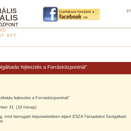
NÁLIS
97
ÁLIS
ÖZPONT
NÚ
T KFT.
gáltatás fejlesztés a Forrásközpontnál”
ltatás fejlesztés a Forrásközpontnál”
4
mber 31. (10 hónap)
, mint támogató képviseletében eljáró ESZA Társadalmi Szolgáltató
et.