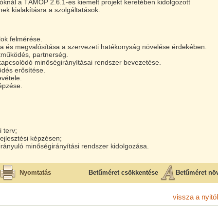
óknál a TÁMOP 2.6.1-es kiemelt projekt keretében kidolgozott
ek kialakításra a szolgáltatások.
lok felmérése.
ása és megvalósítása a szervezeti hatékonyság növelése érdekében.
ttműködés, partnerség.
kapcsolódó minőségirányításai rendszer bevezetése.
ödés erősítése.
vétele.
épzése.
 terv;
ejlesztési képzésen;
irányuló minőségirányítási rendszer kidolgozása.
Nyomtatás
Betűméret csökkentése
Betűméret nö
vissza a nyitól