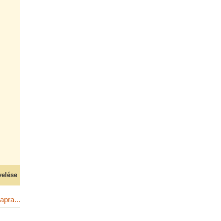
velése
apra...